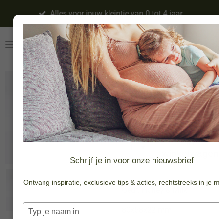
Ga
Alles voor jouw kleintje van 0 tot 4 jaar
direct
naar
de
hoofdinhoud
Zeepje wit
€ 3,40
In
winkelwagen
Schrijf je in voor onze nieuwsbrief
Ontvang inspiratie, exclusieve tips & acties, rechtstreeks in je m
Geur: Honey & Milk
Typ
80x58x22 mm
je